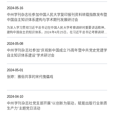
绿色发展”为主题的党日活动。
2024-05-16
中州学刊杂志社参加中国人民大学复印报刊资料转载指数发布暨
中国自主知识体系建构与学术期刊发展研讨会
为深入学习贯彻习近平总书记在中国人民大学考察调研时重要讲话精神，
建构中国自主的知识体系，2024年4月25日，在习近平总书记考察调研中
国人民大学两周年之际，中国特色哲学社会科学自主知识体系数字创新平
台——“学术世界”发布会及中国人民大学复印报刊资料转载指数发布暨中国
2024-05-08
自主知识体系建构与学术期刊发展研讨会在中国人民大学举行。中央宣传
中州学刊杂志社参加“庆祝新中国成立75周年暨中共党史党建学
部副部长、全国哲学社会科学工作办公室主任洪大用，教育部社会科学司
自主知识体系建设”学术研讨会
司长徐青森等相关机构负责同志，建构中国自主的知识体系大学联盟成员
高校及各学科联盟成员高校负责同志，我国哲学社会科学各
2024-05-01
张婷：雅俗共享的宋代傀儡戏
2024-04-10
中州学刊杂志社党支部开展“以创新为驱动，赋能出版行业新质
生产力”主题党日活动