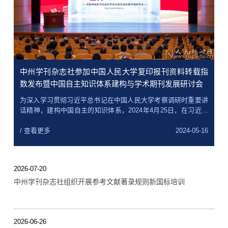
中州学刊杂志社参加中国人民大学复印报刊资料转载指
数发布暨中国自主知识体系建构与学术期刊发展研讨会
为深入学习贯彻习近平总书记在中国人民大学考察调研时重要讲
话精神，建构中国自主的知识体系，2024年4月25日，在习近平
总书记考察调研中国人民大学两周年之际，中国特色哲学社会科
学自主知识体系数字创新平台——“学术世界”发布会及中国人民
/ 查看更多
2024-05-16
大学复印报刊资料转载指数发布暨中国自主知识体系建构与学术
期刊发展研讨会在中国人民大学举行。中央宣传部副部长、全国
哲学社会科学工作办公室主任洪大用，教育部社会科学司司长徐
2026-07-20
青森等相关机构负责同志，建构中国自主的知识体系大学联盟成
中州学刊杂志社组织开展参考文献著录规则新国标培训
员高校及各学科联盟成员高校负责同志，我国哲学社会科学各
2026-06-26