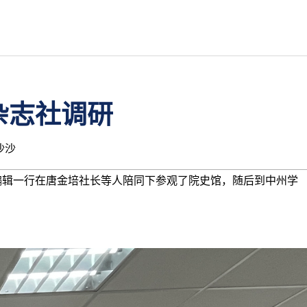
杂志社调研
沙沙
编辑一行在唐金培社长等人陪同下参观了院史馆，随后到中州学