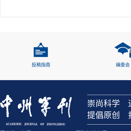
投稿指南
编委会
崇尚科学 
提倡原创 